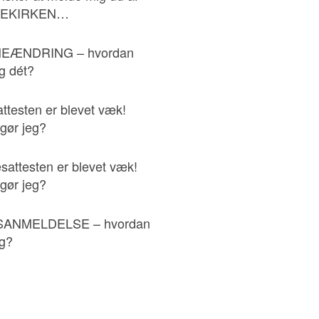
KEKIRKEN…
EÆNDRING – hvordan
eg dét?
ttesten er blevet væk!
gør jeg?
esattesten er blevet væk!
gør jeg?
ANMELDELSE – hvordan
eg?