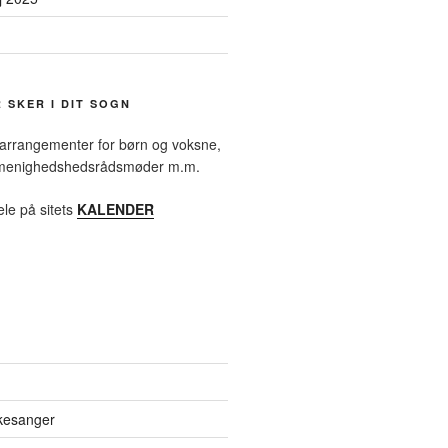
R SKER I DIT SOGN
 arrangementer for børn og voksne,
, menighedshedsrådsmøder m.m.
ele på sitets
KALENDER
rkesanger