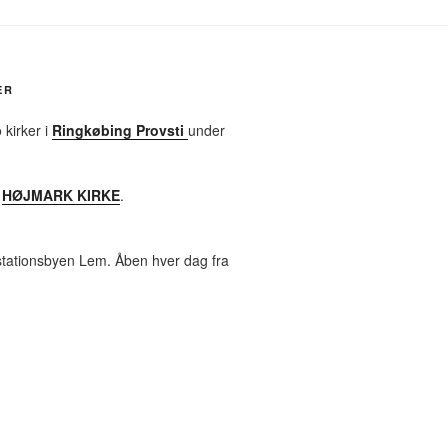
ER
 kirker i
Ringkøbing Provsti
under
s
HØJMARK KIRKE
.
i stationsbyen Lem. Åben hver dag fra