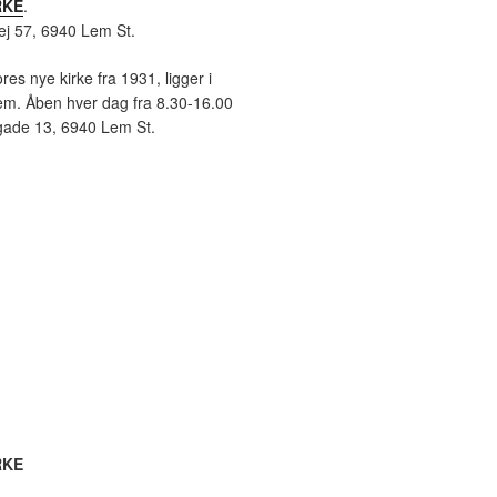
RKE
.
ej 57, 6940 Lem St.
ores nye kirke fra 1931, ligger i
em. Åben hver dag fra 8.30-16.00
gade 13, 6940 Lem St.
RKE