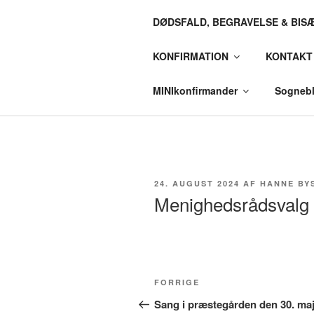
Videre
DØDSFALD, BEGRAVELSE & BIS
til
HØJMARK 
indhold
KONFIRMATION
KONTAKT
To smukke kirker i Ringkøbing Pr
MINIkonfirmander
Sognebl
UDGIVET
24. AUGUST 2024
AF
HANNE BY
DEN
Menighedsrådsvalg
Indlægsnavigation
Forrige
FORRIGE
indlæg
Sang i præstegården den 30. ma