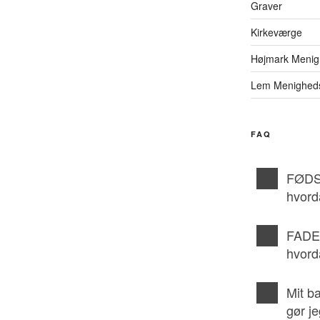
Graver
Kirkeværge
Højmark Menig
Lem Menighed
FAQ
FØDS
hvord
FADE
hvord
Mit b
gør j