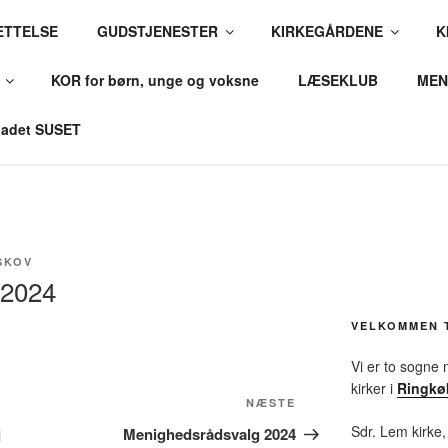
ÆTTELSE
GUDSTJENESTER
KIRKEGÅRDENE
K
OG LEM KIRKER
KOR for børn, unge og voksne
LÆSEKLUB
MEN
ovsti, Ribe Stift
adet SUSET
SKOV
 2024
VELKOMMEN 
Vi er to sogne
kirker i
Ringkø
NÆSTE
Næste
indlæg
Sdr. Lem kirke,
j
Menighedsrådsvalg 2024