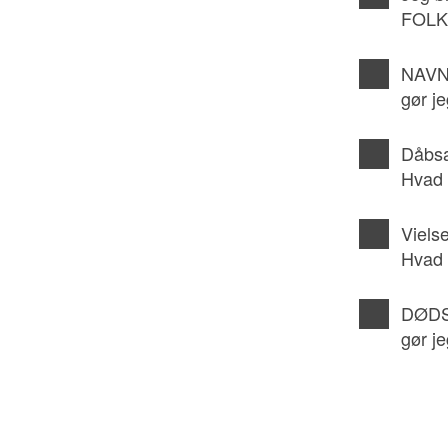
FOL
NAVN
gør j
Dåbsa
Hvad 
Viels
Hvad 
DØDS
gør j