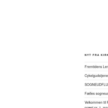
NYT FRA KIR
Fremtidens Le
Cykelgudstjene
SOGNEUDFLUG
Fælles sogneud
Velkommen til 
præst pr. 1. ma