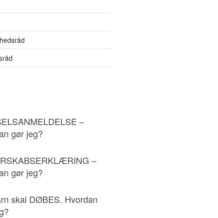
hedsråd
sråd
ELSANMELDELSE –
an gør jeg?
RSKABSERKLÆRING –
an gør jeg?
arn skal DØBES. Hvordan
eg?