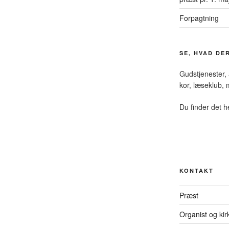
Forpagtning
SE, HVAD DE
Gudstjenester,
kor, læseklub
Du finder det h
KONTAKT
Præst
Organist og ki