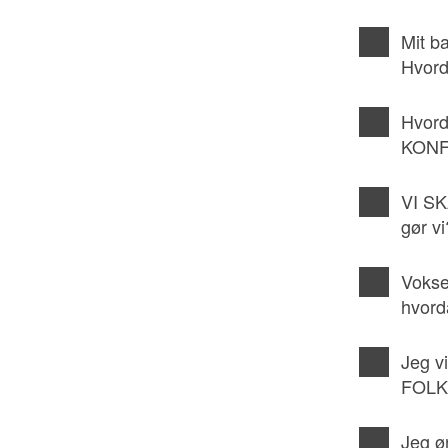
Mit b
Hvord
Hvord
KONF
VI SK
gør vi
Vokse
hvord
Jeg vi
FOLK
Jeg ø