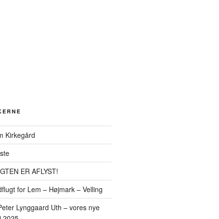
KERNE
m Kirkegård
ste
TEN ER AFLYST!
flugt for Lem – Højmark – Velling
Peter Lynggaard Uth – vores nye
j 2025