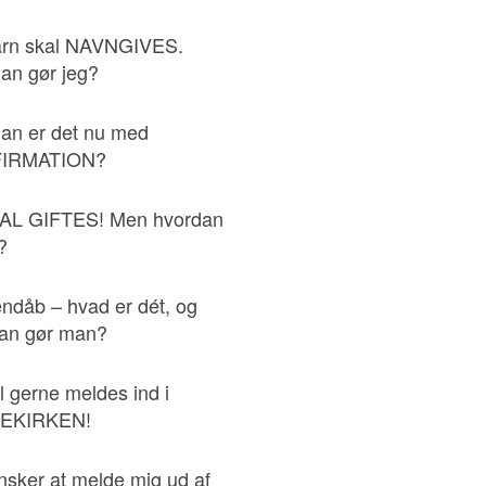
arn skal NAVNGIVES.
an gør jeg?
an er det nu med
IRMATION?
AL GIFTES! Men hvordan
?
ndåb – hvad er dét, og
an gør man?
l gerne meldes ind i
EKIRKEN!
nsker at melde mig ud af