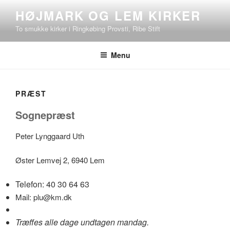
Videre
HØJMARK OG LEM KIRKER
til
To smukke kirker i Ringkøbing Provsti, Ribe Stift
indhold
Menu
PRÆST
Sognepræst
Peter Lynggaard Uth
Øster Lemvej 2, 6940 Lem
Telefon: 40 30 64 63
Mail: plu@km.dk
Træffes alle dage undtagen mandag.