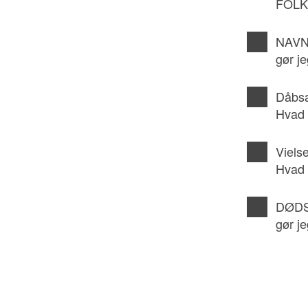
FOL
NAVN
gør j
Dåbsa
Hvad 
Viels
Hvad 
DØDS
gør j