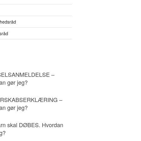
hedsråd
sråd
ELSANMELDELSE –
an gør jeg?
RSKABSERKLÆRING –
an gør jeg?
arn skal DØBES. Hvordan
eg?