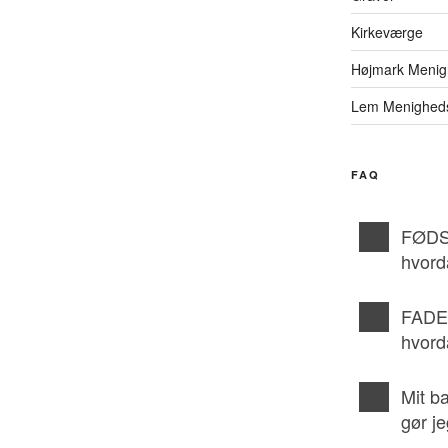
Kirkeværge
Højmark Menig
Lem Menighed
FAQ
FØDS
hvord
FADE
hvord
Mit b
gør j