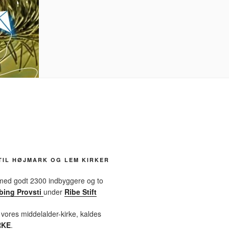
TIL HØJMARK OG LEM KIRKER
 med godt 2300 indbyggere og to
bing Provsti
under
Ribe Stift
 vores middelalder-kirke, kaldes
RKE
.