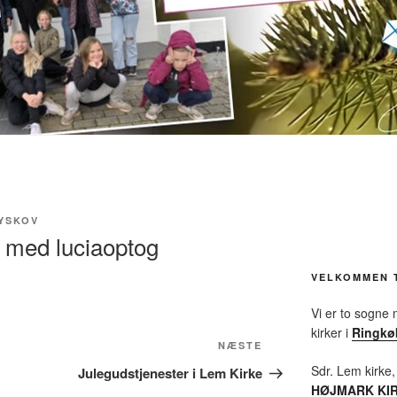
YSKOV
 med luciaoptog
VELKOMMEN 
Vi er to sogne
kirker i
Ringkø
NÆSTE
Næste
indlæg
Sdr. Lem kirke,
Julegudstjenester i Lem Kirke
HØJMARK KI