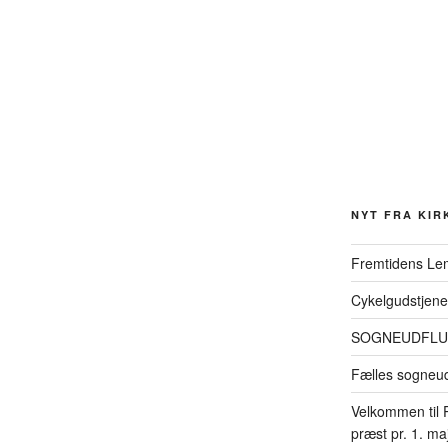
NYT FRA KIR
Fremtidens Le
Cykelgudstjene
SOGNEUDFLUG
Fælles sogneud
Velkommen til 
præst pr. 1. ma