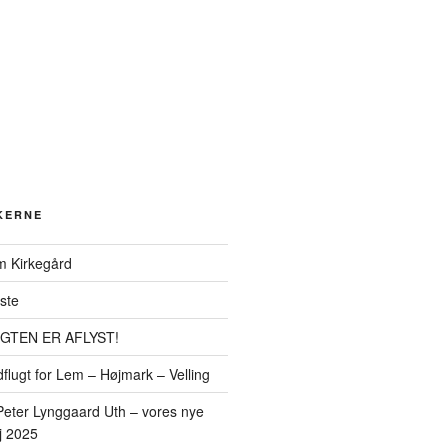
KERNE
m Kirkegård
ste
TEN ER AFLYST!
flugt for Lem – Højmark – Velling
Peter Lynggaard Uth – vores nye
j 2025