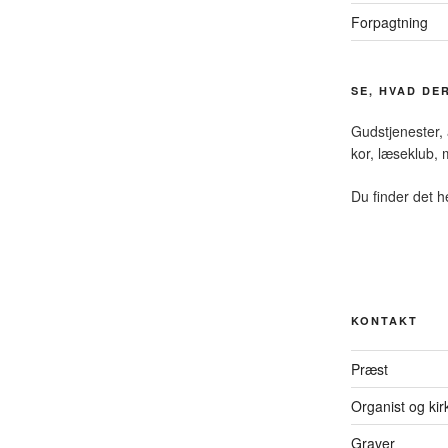
Forpagtning
SE, HVAD DE
Gudstjenester,
kor, læseklub
Du finder det h
KONTAKT
Præst
Organist og ki
Graver