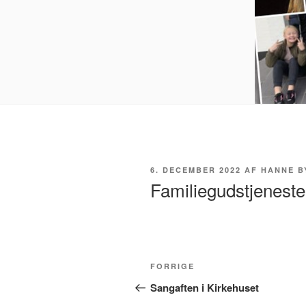
UDGIVET
6. DECEMBER 2022
AF
HANNE B
DEN
Familiegudstjeneste
Indlægsnavigation
Forrige
FORRIGE
indlæg
Sangaften i Kirkehuset