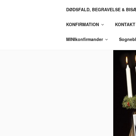
Videre
DØDSFALD, BEGRAVELSE & BIS
til
HØJMARK 
indhold
KONFIRMATION
KONTAKT
To smukke kirker i Ringkøbing Pr
MINIkonfirmander
Sognebl