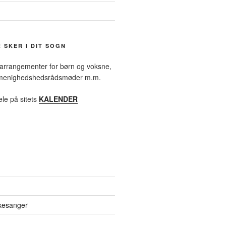
R SKER I DIT SOGN
 arrangementer for børn og voksne,
, menighedshedsrådsmøder m.m.
ele på sitets
KALENDER
rkesanger