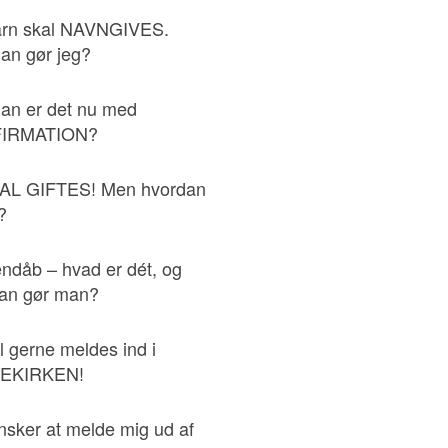
arn skal NAVNGIVES.
an gør jeg?
an er det nu med
IRMATION?
AL GIFTES! Men hvordan
?
ndåb – hvad er dét, og
an gør man?
l gerne meldes ind i
EKIRKEN!
nsker at melde mig ud af