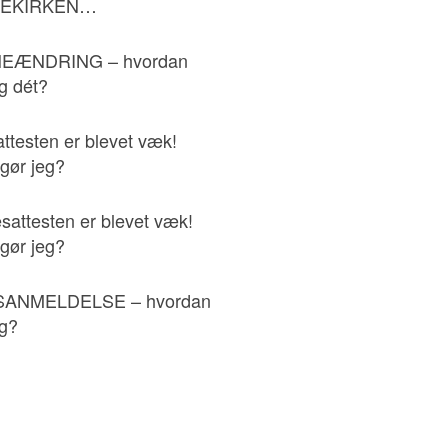
KEKIRKEN…
EÆNDRING – hvordan
eg dét?
ttesten er blevet væk!
gør jeg?
esattesten er blevet væk!
gør jeg?
ANMELDELSE – hvordan
eg?