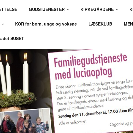
ÆTTELSE
GUDSTJENESTER
KIRKEGÅRDENE
K
OG LEM KIRKER
KOR for børn, unge og voksne
LÆSEKLUB
MEN
ovsti, Ribe Stift
adet SUSET