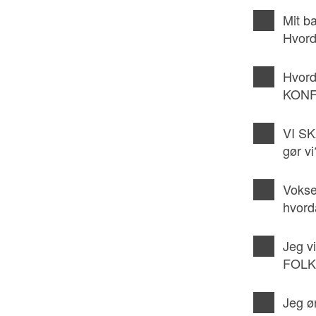
Mit b
Hvord
Hvord
KONF
VI SK
gør vi
Vokse
hvord
Jeg vi
FOLK
Jeg ø