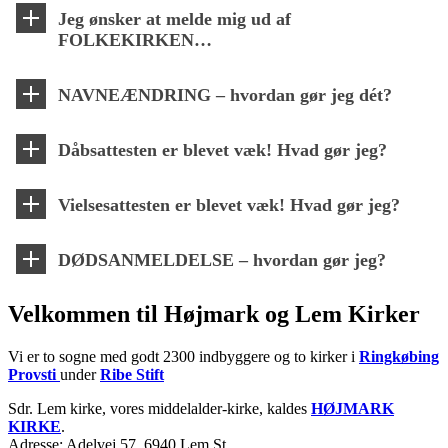
Jeg ønsker at melde mig ud af
FOLKEKIRKEN…
NAVNEÆNDRING – hvordan gør jeg dét?
Dåbsattesten er blevet væk! Hvad gør jeg?
Vielsesattesten er blevet væk! Hvad gør jeg?
DØDSANMELDELSE – hvordan gør jeg?
Velkommen til Højmark og Lem Kirker
Vi er to sogne med godt 2300 indbyggere og to kirker i
Ringkøbing
Provsti
under
Ribe Stift
Sdr. Lem kirke, vores middelalder-kirke, kaldes
HØJMARK
KIRKE
.
Adresse: Adelvej 57, 6940 Lem St.