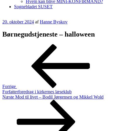
Hvem kan blive MINI-KONFIRMAND?
Sognebladet SUSET
Udgivet
20. oktober 2024
af
Hanne Byskov
den
Børnegudstjeneste – halloween
Indlægsnavigation
Forrige
indlæg
Forrige
Forfatterforedrag i kirkernes læseklub
Næste
Næste
Mod til livet – Bodil Jørgensen og Mikkel Wold
indlæg