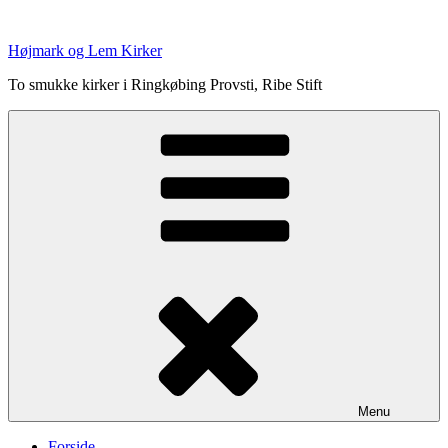
Videre
til
Højmark og Lem Kirker
indhold
To smukke kirker i Ringkøbing Provsti, Ribe Stift
Menu
Forside