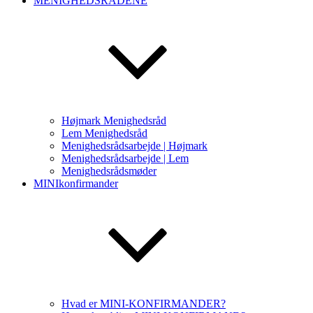
MENIGHEDSRÅDENE
Højmark Menighedsråd
Lem Menighedsråd
Menighedsrådsarbejde | Højmark
Menighedsrådsarbejde | Lem
Menighedsrådsmøder
MINIkonfirmander
Hvad er MINI-KONFIRMANDER?